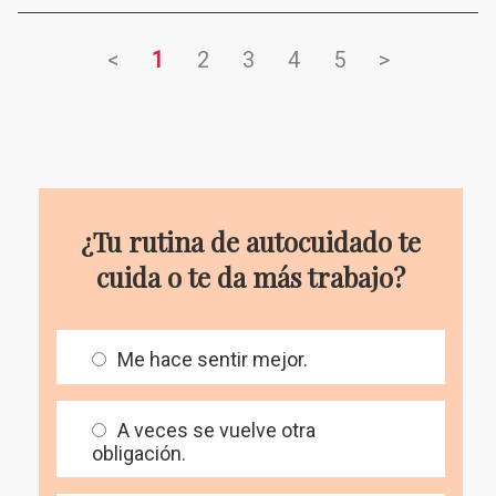
<
1
2
3
4
5
>
¿Tu rutina de autocuidado te
cuida o te da más trabajo?
Me hace sentir mejor.
A veces se vuelve otra
obligación.