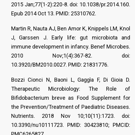
2015 Jan;77(1-2):220-8. doi: 10.1038/pr.2014.160.
Epub 2014 Oct 13. PMID: 25310762.
Martin R, Nauta AJ, Ben Amor K, Knippels LM, Knol
J, Garssen J. Early life: gut microbiota and
immune development in infancy. Benef Microbes.
2010 Nov;1(4):367-82. doi:
10.3920/BM2010.0027. PMID: 21831776.
Bozzi Cionci N, Baoni L, Gaggìa F, Di Gioia D.
Therapeutic Microbiology: The Role of
Bifidobacterium breve as Food Supplement for
the Prevention/Treatment of Paediatric Diseases.
Nutrients. 2018 Nov 10;10(11):1723. doi:
10.3390/nu10111723. PMID: 30423810; PMCID:
PMC6265827.