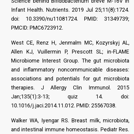
Science behind Bifidobacterium breve M-16V in
Infant Health. Nutrients. 2019 Jul 25;11(8):1724.
doi: 10.3390/nu11081724. PMID: 31349739;
PMCID: PMC6723912.
West CE, Renz H, Jenmalm MC, Kozyrskyj AL,
Allen KJ, Vuillermin P, Prescott SL; in-FLAME
Microbiome Interest Group. The gut microbiota
and inflammatory noncommunicable diseases:
associations and potentials for gut microbiota
therapies. J Allergy Clin Immunol. 2015
Jan;135(1):3-13; quiz 14. doi:
10.1016/j.jaci.2014.11.012. PMID: 25567038.
Walker WA, Iyengar RS. Breast milk, microbiota,
and intestinal immune homeostasis. Pediatr Res.