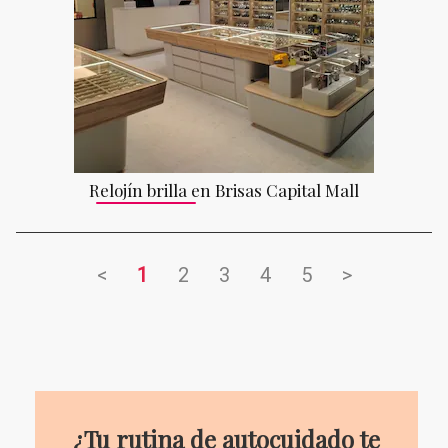
Relojín brilla en Brisas Capital Mall
<
1
2
3
4
5
>
¿Tu rutina de autocuidado te