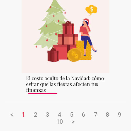
El costo oculto de la Navidad: cómo
evitar que las fiestas afecten tus
finanzas
<
1
2
3
4
5
6
7
8
9
10
>