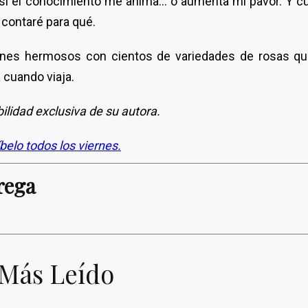
 si el conocimiento me anima… o aumenta mi pavor. Y 
 contaré para qué.
dines hermosos con cientos de variedades de rosas q
 cuando viaja.
ilidad exclusiva de su autora.
íbelo todos los viernes.
rega
 Más Leído