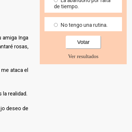
La abandono por falta
de tiempo.
No tengo una rutina.
su amiga Inga
antaré rosas,
Ver resultados
 me ataca el
la realidad.
ejo deseo de