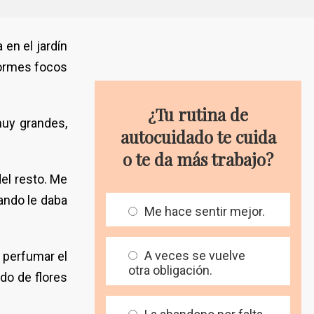
en el jardín
normes focos
¿Tu rutina de
muy grandes,
autocuidado te cuida
o te da más trabajo?
el resto. Me
ando le daba
Me hace sentir mejor.
A veces se vuelve
y perfumar el
otra obligación.
do de flores