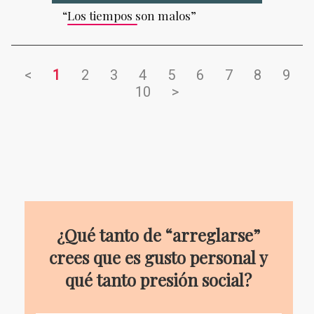
“Los tiempos son malos”
<
1
2
3
4
5
6
7
8
9
10
>
¿Qué tanto de “arreglarse”
crees que es gusto personal y
qué tanto presión social?