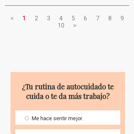
<
1
2
3
4
5
6
7
8
9
10
>
¿Tu rutina de autocuidado te
cuida o te da más trabajo?
Me hace sentir mejor.