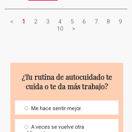
<
1
2
3
4
5
6
7
8
9
10
>
¿Tu rutina de autocuidado te
cuida o te da más trabajo?
Me hace sentir mejor.
A veces se vuelve otra