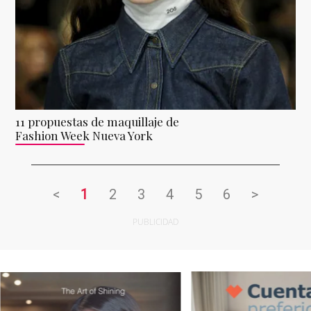
11 propuestas de maquillaje de
Fashion Week Nueva York
<
1
2
3
4
5
6
>
PUBLICIDAD