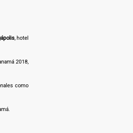
ápolis
, hotel
Panamá 2018,
ionales como
namá.