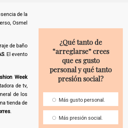
esencia de la
verso, Osmel
¿Qué tanto de
traje de baño
“arreglarse” crees
AS
. El evento
que es gusto
personal y qué tanto
ashion Week
presión social?
tadora de tv,
neral de los
Más gusto personal.
una tienda de
orres
.
Más presión social.