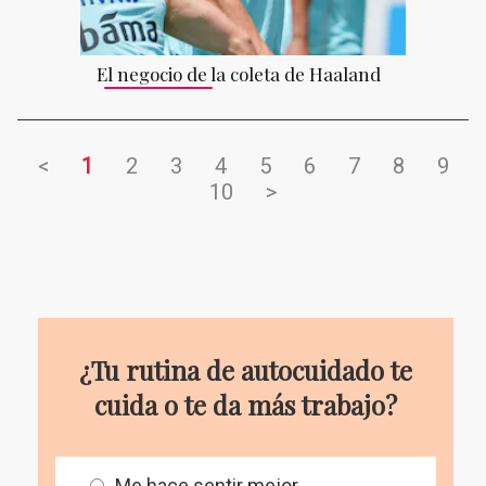
El negocio de la coleta de Haaland
<
1
2
3
4
5
6
7
8
9
10
>
¿Tu rutina de autocuidado te
cuida o te da más trabajo?
Me hace sentir mejor.