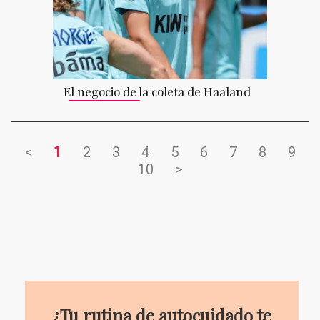
El negocio de la coleta de Haaland
<
1
2
3
4
5
6
7
8
9
10
>
¿Tu rutina de autocuidado te