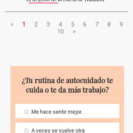
<
1
2
3
4
5
6
7
8
9
10
>
¿Tu rutina de autocuidado te
cuida o te da más trabajo?
Me hace sentir mejor.
A veces se vuelve otra