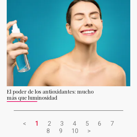
El poder de los antioxidantes: mucho
más que luminosidad
<
1
2
3
4
5
6
7
8
9
10
>