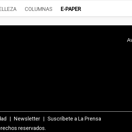
ELLEZA
COLUMNAS
E-PAPER
A
dad
|
Newsletter
|
Suscríbete a La Prensa
erechos reservados.