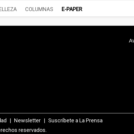
ELLEZA
COLUMNAS
E-PAPER
A
dad
|
Newsletter
|
Suscríbete a La Prensa
erechos reservados.