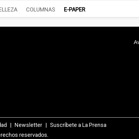
ELLEZA
COLUMNAS
E-PAPER
A
dad
|
Newsletter
|
Suscríbete a La Prensa
erechos reservados.