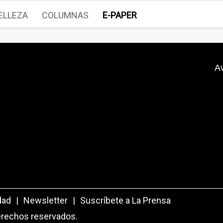
ELLEZA
COLUMNAS
E-PAPER
A
dad
|
Newsletter
|
Suscríbete a La Prensa
erechos reservados.