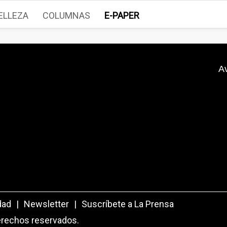
ELLEZA
COLUMNAS
E-PAPER
A
dad
|
Newsletter
|
Suscríbete a La Prensa
erechos reservados.