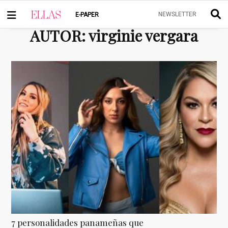
NEWSLETTER
E-PAPER
AUTOR
:
virginie vergara
7 personalidades panameñas que