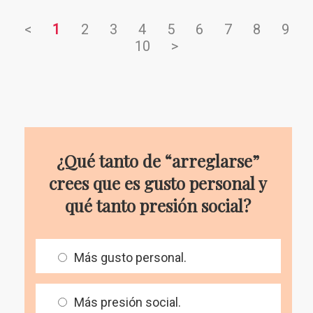
<
1
2
3
4
5
6
7
8
9
10
>
¿Qué tanto de “arreglarse”
crees que es gusto personal y
qué tanto presión social?
Más gusto personal.
Más presión social.