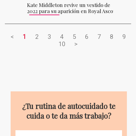
Kate Middleton revive un vestido de
2022 para su aparición en Royal Ascot
<
1
2
3
4
5
6
7
8
9
10
>
¿Tu rutina de autocuidado te
cuida o te da más trabajo?