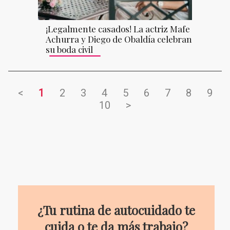
¡Legalmente casados! La actriz Mafe
Achurra y Diego de Obaldía celebran
su boda civil
<
1
2
3
4
5
6
7
8
9
10
>
¿Tu rutina de autocuidado te
cuida o te da más trabajo?